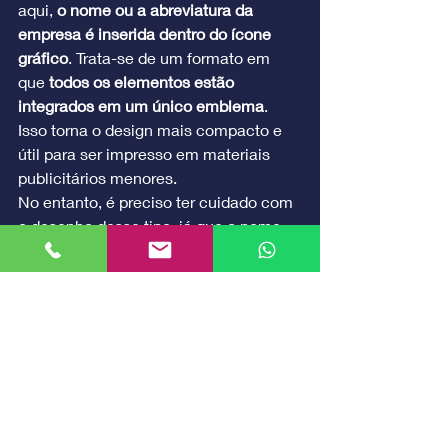
aqui, 
o nome ou a abreviatura da 
empresa é inserida dentro do ícone 
gráfico
. Trata-se de um formato em 
que 
todos os elementos estão 
integrados em um único emblema
. 
Isso torna o design mais compacto e 
útil para ser impresso em materiais 
publicitários menores.
No entanto, é preciso ter cuidado com 
o desenho desse tipo, já que o nome 
da empresa precisa ficar legível dentro 
do emblema. Clubes de futebol, selos 
e organizações governamentais são 
exemplos de instituições que fazem 
uso constante desse estilo de logotipo. 
Além deles, algumas marcas 
conhecidas também se apropriam 
desse formato, como a Ford, Nivea, 
Lego e Brahma.